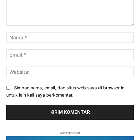
Komentar:
Na
Ema
Web
Simpan nama, email, dan situs web saya di browser ini
untuk lain kali saya berkomentar.
- Advertisment -