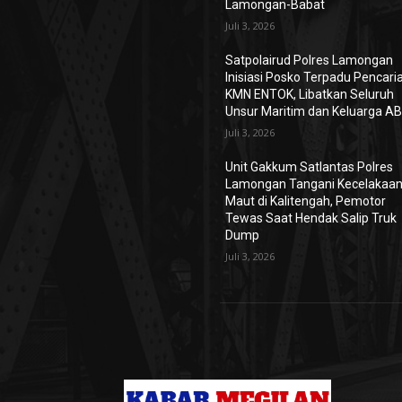
Lamongan-Babat
Juli 3, 2026
Satpolairud Polres Lamongan
Inisiasi Posko Terpadu Pencari
KMN ENTOK, Libatkan Seluruh
Unsur Maritim dan Keluarga A
Juli 3, 2026
Unit Gakkum Satlantas Polres
Lamongan Tangani Kecelakaa
Maut di Kalitengah, Pemotor
Tewas Saat Hendak Salip Truk
Dump
Juli 3, 2026