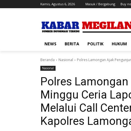
Kamis, Agustus 6, 2026
Masuk / Bergabung
Buy n
NEWS
BERITA
POLITIK
HUKUM
Beranda
Nasional
Polres Lamongan Ajak Pengunjun
Nasional
Polres Lamongan
Minggu Ceria La
Melalui Call Cent
Kapolres Lamong