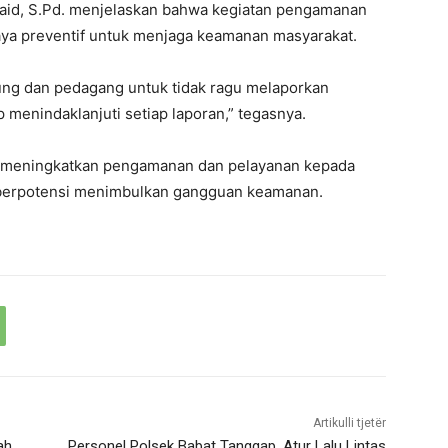
aid, S.Pd. menjelaskan bahwa kegiatan pengamanan
aya preventif untuk menjaga keamanan masyarakat.
ng dan pedagang untuk tidak ragu melaporkan
 menindaklanjuti setiap laporan,” tegasnya.
 meningkatkan pengamanan dan pelayanan kepada
g berpotensi menimbulkan gangguan keamanan.
Artikulli tjetër
ah
Personel Polsek Babat Tanggap, Atur Lalu Lintas