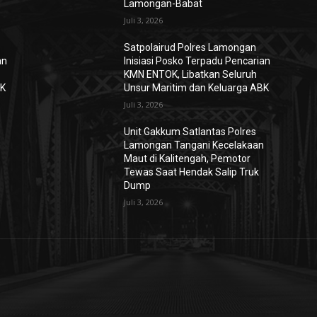
Lamongan-Babat
Juli 3, 2026
Satpolairud Polres Lamongan
an
Inisiasi Posko Terpadu Pencarian
KMN ENTOK, Libatkan Seluruh
BK
Unsur Maritim dan Keluarga ABK
Juli 3, 2026
Unit Gakkum Satlantas Polres
n
Lamongan Tangani Kecelakaan
Maut di Kalitengah, Pemotor
Tewas Saat Hendak Salip Truk
Dump
Juli 3, 2026