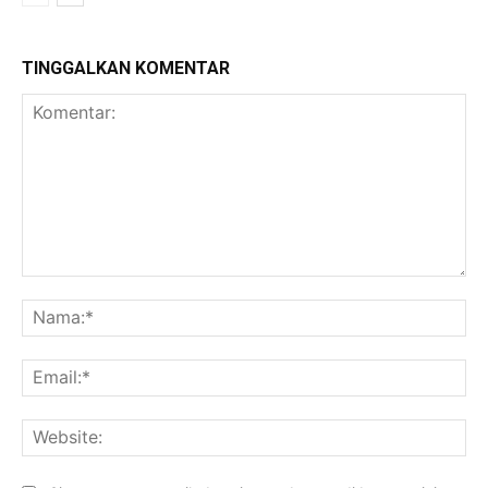
TINGGALKAN KOMENTAR
Komentar:
Na
Ema
Web