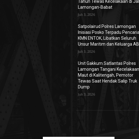
Tahun Tewas Kecelakaan di Jal
Lamongan-Babat
Juli 3, 2026
Satpolairud Polres Lamongan
Inisiasi Posko Terpadu Pencari
KMN ENTOK, Libatkan Seluruh
Unsur Maritim dan Keluarga A
Juli 3, 2026
Unit Gakkum Satlantas Polres
Lamongan Tangani Kecelakaa
Maut di Kalitengah, Pemotor
Tewas Saat Hendak Salip Truk
Dump
Juli 3, 2026