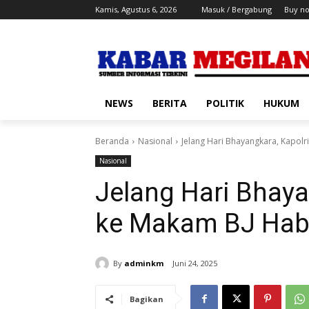
Kamis, Agustus 6, 2026
Masuk / Bergabung
Buy n
NEWS
BERITA
POLITIK
HUKUM
Beranda
Nasional
Jelang Hari Bhayangkara, Kapol
Nasional
Jelang Hari Bhaya
ke Makam BJ Hab
By
adminkm
Juni 24, 2025
Bagikan