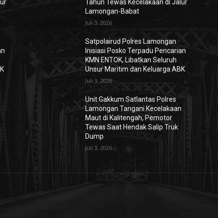
ur
Tahun Tewas Kecelakaan di Jalur
Lamongan-Babat
Juli 3, 2026
Satpolairud Polres Lamongan
an
Inisiasi Posko Terpadu Pencarian
KMN ENTOK, Libatkan Seluruh
BK
Unsur Maritim dan Keluarga ABK
Juli 3, 2026
Unit Gakkum Satlantas Polres
n
Lamongan Tangani Kecelakaan
Maut di Kalitengah, Pemotor
Tewas Saat Hendak Salip Truk
Dump
Juli 3, 2026