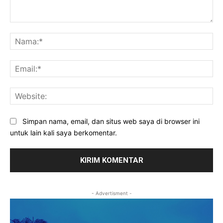
Komentar:
Na
Ema
Web
Simpan nama, email, dan situs web saya di browser ini
untuk lain kali saya berkomentar.
- Advertisment -