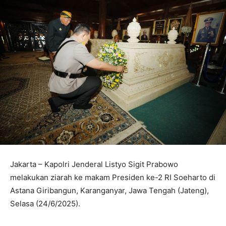
Jakarta – Kapolri Jenderal Listyo Sigit Prabowo
melakukan ziarah ke makam Presiden ke-2 RI Soeharto di
Astana Giribangun, Karanganyar, Jawa Tengah (Jateng),
Selasa (24/6/2025).