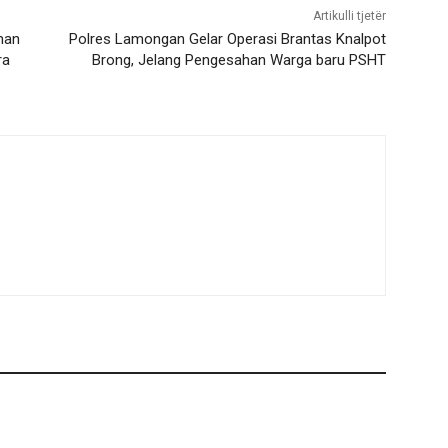
Artikulli tjetër
man
Polres Lamongan Gelar Operasi Brantas Knalpot
ra
Brong, Jelang Pengesahan Warga baru PSHT