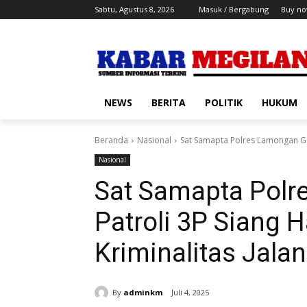
Sabtu, Agustus 8, 2026
Masuk / Bergabung
Buy no
NEWS
BERITA
POLITIK
HUKUM
Beranda
Nasional
Sat Samapta Polres Lamongan Gelar
Nasional
Sat Samapta Polr
Patroli 3P Siang H
Kriminalitas Jala
By
adminkm
Juli 4, 2025