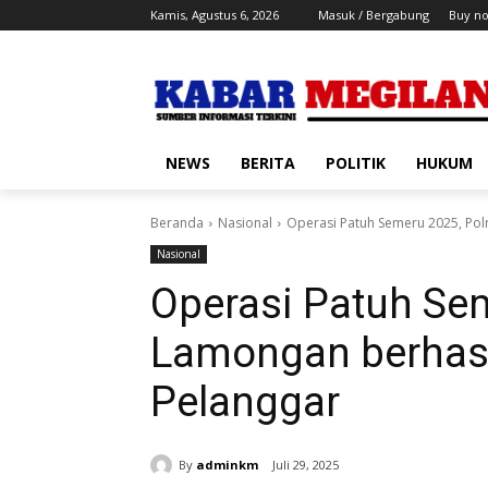
Kamis, Agustus 6, 2026
Masuk / Bergabung
Buy n
NEWS
BERITA
POLITIK
HUKUM
Beranda
Nasional
Operasi Patuh Semeru 2025, Pol
Nasional
Operasi Patuh Sem
Lamongan berhasi
Pelanggar
By
adminkm
Juli 29, 2025