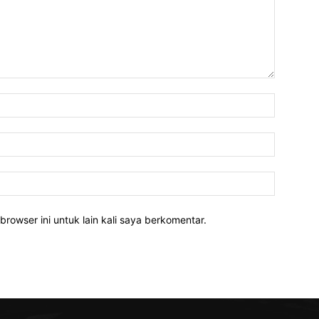
Nama:*
Email:*
Website:
rowser ini untuk lain kali saya berkomentar.