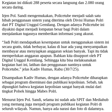
Kegiatan ini diikuti 288 peserta secara langsung dan 2.080 orang
secara daring.
Irjen Pol. Sandi mengemukakan, Policetube menjadi salah satu
hibah penggunaan sistem yang diterima oleh Divisi Humas Polri
dari PT Digital Unggul Gemilang. Dengan adanya Policetube ini
diyakini dapat menjadi lompatan besar bagi Polri dalam
menjalankan tugasnya memberikan informasi yang akurat.
“Jadi Polri mendapatkan kesempatan untuk menggunakan sistem ini
secara gratis, tidak berbayar, kalau di luar ada yang menyampaikan
membayar atau menyiapkan anggaran sekian banyak. Tapi itu tidak
memperlukan anggaran apapun. Bahkan kita disupport oleh PT
Digital Unggul Kemilang. Sehingga kita bisa melaksanakan
kegiatan hari ini, latihan dan penggunaan nantinya untuk
Policetube,” jelas Kadiv Humas, Rabu (30/7/25).
Disampaikan Kadiv Humas, dengan adanya Policetube diharapkan
sebagai program diseminasi dan publikasi kepolisian. Sebab, tak
dipungkiri bahwa kegiatan kepolisian sangat banyak mulai dari
tingkat Polsek hingga Mabes Polri.
Menurut Irjen Pol. Sandi, selama ini sudah ada SPIT dan Mediahub
yang memang juga menjadi program publikasi kegiatan Polri di
seluruh wilayah. Namun, hanya ada narasi dan foto di dalamnya.