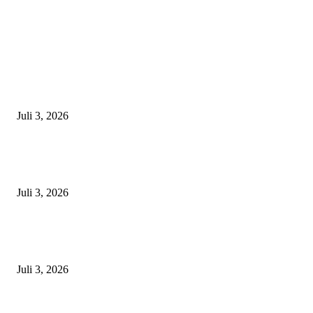
EDITOR PICKS
Gagal Salip Truk, Pemuda 19 Tahun Tewas Kecelakaan di Jalur Lamongan
Babat
Juli 3, 2026
Satpolairud Polres Lamongan Inisiasi Posko Terpadu Pencarian KMN E
Libatkan Seluruh Unsur Maritim dan Keluarga ABK
Juli 3, 2026
Unit Gakkum Satlantas Polres Lamongan Tangani Kecelakaan Maut di
Kalitengah, Pemotor Tewas Saat Hendak Salip Truk Dump
Juli 3, 2026
POPULAR POSTS