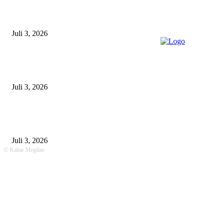
Gagal Salip Truk, Pemuda 19 Tahun Tewas Kecelakaan di Jalur Lamongan
Babat
Juli 3, 2026
Satpolairud Polres Lamongan Inisiasi Posko Terpadu Pencarian KMN E
Libatkan Seluruh Unsur Maritim dan Keluarga ABK
Juli 3, 2026
Unit Gakkum Satlantas Polres Lamongan Tangani Kecelakaan Maut di
Kalitengah, Pemotor Tewas Saat Hendak Salip Truk Dump
Juli 3, 2026
© Kabar Megilan