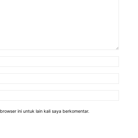
Nama:*
Email:*
Website:
rowser ini untuk lain kali saya berkomentar.