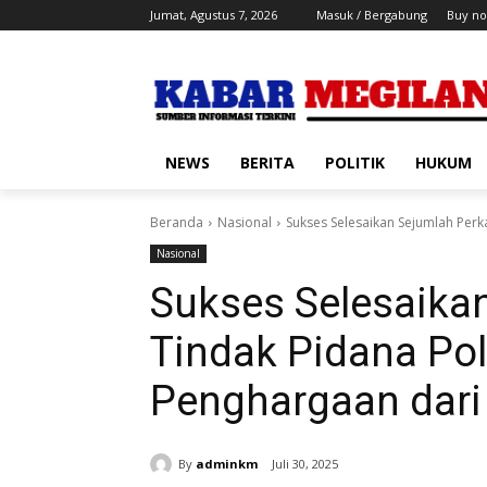
Jumat, Agustus 7, 2026
Masuk / Bergabung
Buy no
NEWS
BERITA
POLITIK
HUKUM
Beranda
Nasional
Sukses Selesaikan Sejumlah Perk
Nasional
Sukses Selesaika
Tindak Pidana Pol
Penghargaan dari
By
adminkm
Juli 30, 2025