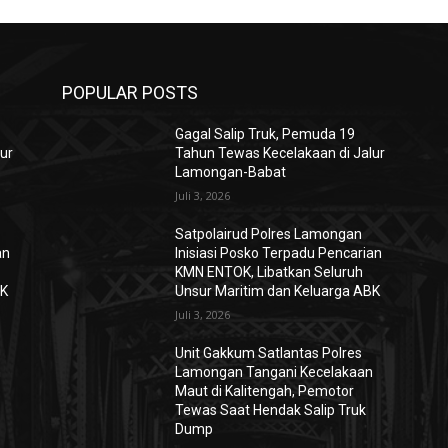
POPULAR POSTS
Gagal Salip Truk, Pemuda 19
ur
Tahun Tewas Kecelakaan di Jalur
Lamongan-Babat
Juli 3, 2026
Satpolairud Polres Lamongan
an
Inisiasi Posko Terpadu Pencarian
KMN ENTOK, Libatkan Seluruh
BK
Unsur Maritim dan Keluarga ABK
Juli 3, 2026
Unit Gakkum Satlantas Polres
n
Lamongan Tangani Kecelakaan
Maut di Kalitengah, Pemotor
Tewas Saat Hendak Salip Truk
Dump