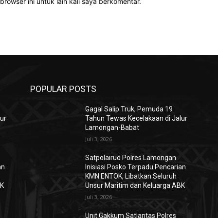
rowser ini untuk lain kali saya berkomentar.
POPULAR POSTS
Gagal Salip Truk, Pemuda 19
ur
Tahun Tewas Kecelakaan di Jalur
Lamongan-Babat
Juli 3, 2026
Satpolairud Polres Lamongan
an
Inisiasi Posko Terpadu Pencarian
KMN ENTOK, Libatkan Seluruh
BK
Unsur Maritim dan Keluarga ABK
Juli 3, 2026
Unit Gakkum Satlantas Polres