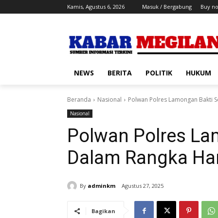
Kamis, Agustus 6, 2026
Masuk / Bergabung
Buy n
NEWS
BERITA
POLITIK
HUKUM
Beranda
Nasional
Polwan Polres Lamongan Bakti So
Nasional
Polwan Polres La
Dalam Rangka Har
By
adminkm
Agustus 27, 2025
Bagikan