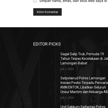
Simpan nama, email, dan situs web saya di b
EDITOR PICKS
Gagal Salip Truk, Pemuda 19
Tahun Tewas Kecelakaan di Jal
Lamongan-Babat
Juli 3, 2026
Satpolairud Polres Lamongan
Inisiasi Posko Terpadu Pencari
KMN ENTOK, Libatkan Seluruh
Unsur Maritim dan Keluarga A
Juli 3, 2026
Unit Gakkum Satlantas Polres