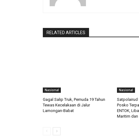
RELATED ARTICLES
Nasional
Nasional
Gagal Salip Truk, Pemuda 19 Tahun
Satpolairud 
Tewas Kecelakaan di Jalur
Posko Terp
Lamongan-Babat
ENTOK, Liba
Maritim dan