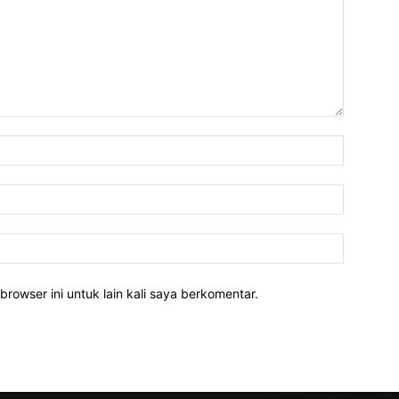
Nama:*
Email:*
Website:
rowser ini untuk lain kali saya berkomentar.