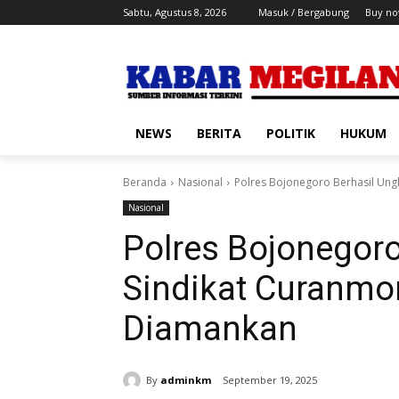
Sabtu, Agustus 8, 2026
Masuk / Bergabung
Buy no
NEWS
BERITA
POLITIK
HUKUM
Beranda
Nasional
Polres Bojonegoro Berhasil Ung
Nasional
Polres Bojonegor
Sindikat Curanmo
Diamankan
By
adminkm
September 19, 2025