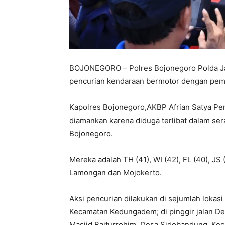
BOJONEGORO – Polres Bojonegoro Polda Ja
pencurian kendaraan bermotor dengan pem
Kapolres Bojonegoro,AKBP Afrian Satya Per
diamankan karena diduga terlibat dalam ser
Bojonegoro.
Mereka adalah TH (41), WI (42), FL (40), JS 
Lamongan dan Mojokerto.
Aksi pencurian dilakukan di sejumlah lokas
Kecamatan Kedungadem; di pinggir jalan Des
Masjid Baiturrohim, Desa Sidobandung, Kec