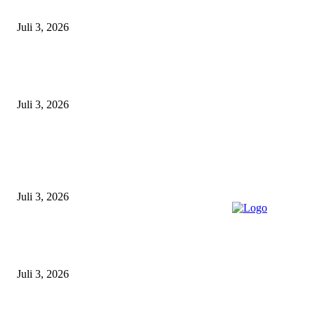
Libatkan Seluruh Unsur Maritim dan Keluarga ABK
Juli 3, 2026
Unit Gakkum Satlantas Polres Lamongan Tangani Kecelakaan Maut di
Kalitengah, Pemotor Tewas Saat Hendak Salip Truk Dump
Juli 3, 2026
POPULAR POSTS
Gagal Salip Truk, Pemuda 19 Tahun Tewas Kecelakaan di Jalur Lamongan
Babat
Juli 3, 2026
Satpolairud Polres Lamongan Inisiasi Posko Terpadu Pencarian KMN E
Libatkan Seluruh Unsur Maritim dan Keluarga ABK
Juli 3, 2026