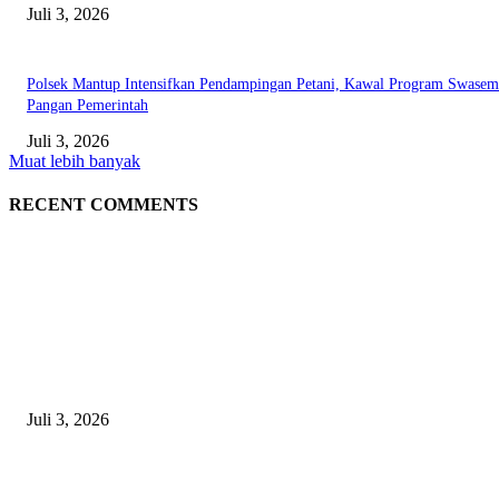
Juli 3, 2026
Polsek Mantup Intensifkan Pendampingan Petani, Kawal Program Swase
Pangan Pemerintah
Juli 3, 2026
Muat lebih banyak
RECENT COMMENTS
EDITOR PICKS
Gagal Salip Truk, Pemuda 19 Tahun Tewas Kecelakaan di Jalur Lamongan
Babat
Juli 3, 2026
Satpolairud Polres Lamongan Inisiasi Posko Terpadu Pencarian KMN E