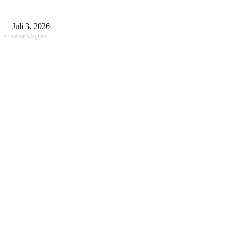
Unit Gakkum Satlantas Polres Lamongan Tangani Kecelakaan Maut di
Kalitengah, Pemotor Tewas Saat Hendak Salip Truk Dump
Juli 3, 2026
© Kabar Megilan