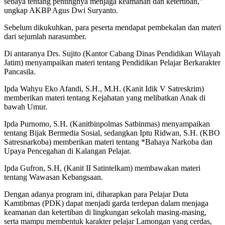
sebaya tentang pentingnya menjaga keamanan dan ketertiban,”
ungkap AKBP Agus Dwi Suryanto.
Sebelum dikukuhkan, para peserta mendapat pembekalan dan materi
dari sejumlah narasumber.
Di antaranya Drs. Sujito (Kantor Cabang Dinas Pendidikan Wilayah
Jatim) menyampaikan materi tentang Pendidikan Pelajar Berkarakter
Pancasila.
Ipda Wahyu Eko Afandi, S.H., M.H. (Kanit Idik V Satreskrim)
memberikan materi tentang Kejahatan yang melibatkan Anak di
bawah Umur.
Ipda Purnomo, S.H. (Kanitbinpolmas Satbinmas) menyampaikan
tentang Bijak Bermedia Sosial, sedangkan Iptu Ridwan, S.H. (KBO
Satresnarkoba) memberikan materi tentang *Bahaya Narkoba dan
Upaya Pencegahan di Kalangan Pelajar.
Ipda Gufron, S.H, (Kanit II Satintelkam) membawakan materi
tentang Wawasan Kebangsaan.
Dengan adanya program ini, diharapkan para Pelajar Duta
Kamtibmas (PDK) dapat menjadi garda terdepan dalam menjaga
keamanan dan ketertiban di lingkungan sekolah masing-masing,
serta mampu membentuk karakter pelajar Lamongan yang cerdas,