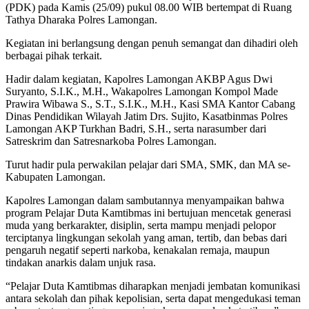
(PDK) pada Kamis (25/09) pukul 08.00 WIB bertempat di Ruang
Tathya Dharaka Polres Lamongan.
Kegiatan ini berlangsung dengan penuh semangat dan dihadiri oleh
berbagai pihak terkait.
Hadir dalam kegiatan, Kapolres Lamongan AKBP Agus Dwi
Suryanto, S.I.K., M.H., Wakapolres Lamongan Kompol Made
Prawira Wibawa S., S.T., S.I.K., M.H., Kasi SMA Kantor Cabang
Dinas Pendidikan Wilayah Jatim Drs. Sujito, Kasatbinmas Polres
Lamongan AKP Turkhan Badri, S.H., serta narasumber dari
Satreskrim dan Satresnarkoba Polres Lamongan.
Turut hadir pula perwakilan pelajar dari SMA, SMK, dan MA se-
Kabupaten Lamongan.
Kapolres Lamongan dalam sambutannya menyampaikan bahwa
program Pelajar Duta Kamtibmas ini bertujuan mencetak generasi
muda yang berkarakter, disiplin, serta mampu menjadi pelopor
terciptanya lingkungan sekolah yang aman, tertib, dan bebas dari
pengaruh negatif seperti narkoba, kenakalan remaja, maupun
tindakan anarkis dalam unjuk rasa.
“Pelajar Duta Kamtibmas diharapkan menjadi jembatan komunikasi
antara sekolah dan pihak kepolisian, serta dapat mengedukasi teman