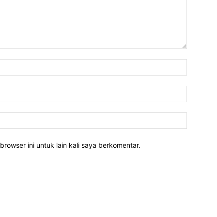
Nama:*
Email:*
Website:
rowser ini untuk lain kali saya berkomentar.
POPULAR POSTS