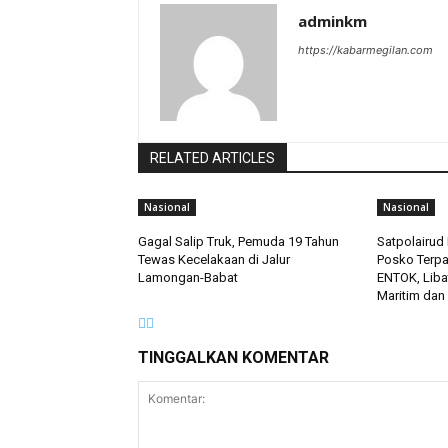
adminkm
https://kabarmegilan.com
RELATED ARTICLES
Nasional
Nasional
Gagal Salip Truk, Pemuda 19 Tahun
Satpolairud 
Tewas Kecelakaan di Jalur
Posko Terp
Lamongan-Babat
ENTOK, Liba
Maritim dan
TINGGALKAN KOMENTAR