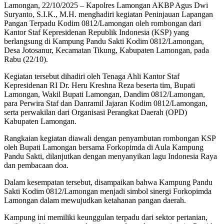
Lamongan, 22/10/2025 – Kapolres Lamongan AKBP Agus Dwi
Suryanto, S.I.K., M.H. menghadiri kegiatan Peninjauan Lapangan
Pangan Terpadu Kodim 0812/Lamongan oleh rombongan dari
Kantor Staf Kepresidenan Republik Indonesia (KSP) yang
berlangsung di Kampung Pandu Sakti Kodim 0812/Lamongan,
Desa Jotosanur, Kecamatan Tikung, Kabupaten Lamongan, pada
Rabu (22/10).
Kegiatan tersebut dihadiri oleh Tenaga Ahli Kantor Staf
Kepresidenan RI Dr. Heru Kreshna Reza beserta tim, Bupati
Lamongan, Wakil Bupati Lamongan, Dandim 0812/Lamongan,
para Perwira Staf dan Danramil Jajaran Kodim 0812/Lamongan,
serta perwakilan dari Organisasi Perangkat Daerah (OPD)
Kabupaten Lamongan.
Rangkaian kegiatan diawali dengan penyambutan rombongan KSP
oleh Bupati Lamongan bersama Forkopimda di Aula Kampung
Pandu Sakti, dilanjutkan dengan menyanyikan lagu Indonesia Raya
dan pembacaan doa.
Dalam kesempatan tersebut, disampaikan bahwa Kampung Pandu
Sakti Kodim 0812/Lamongan menjadi simbol sinergi Forkopimda
Lamongan dalam mewujudkan ketahanan pangan daerah.
Kampung ini memiliki keunggulan terpadu dari sektor pertanian,