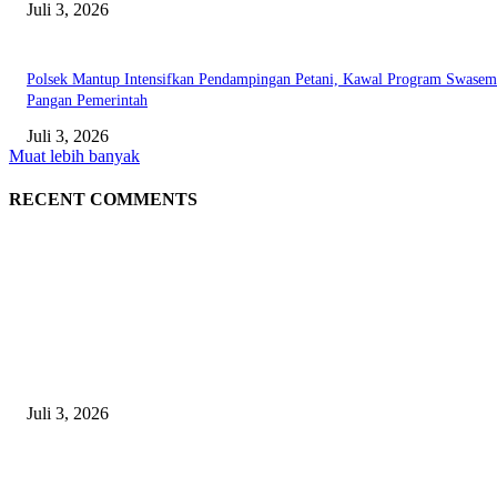
Juli 3, 2026
Polsek Mantup Intensifkan Pendampingan Petani, Kawal Program Swase
Pangan Pemerintah
Juli 3, 2026
Muat lebih banyak
RECENT COMMENTS
EDITOR PICKS
Gagal Salip Truk, Pemuda 19 Tahun Tewas Kecelakaan di Jalur Lamongan
Babat
Juli 3, 2026
Satpolairud Polres Lamongan Inisiasi Posko Terpadu Pencarian KMN E