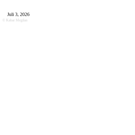
Kalitengah, Pemotor Tewas Saat Hendak Salip Truk Dump
Juli 3, 2026
© Kabar Megilan