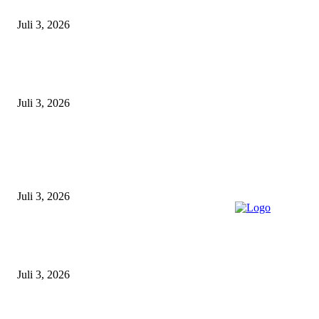
Libatkan Seluruh Unsur Maritim dan Keluarga ABK
Juli 3, 2026
Unit Gakkum Satlantas Polres Lamongan Tangani Kecelakaan Maut di
Kalitengah, Pemotor Tewas Saat Hendak Salip Truk Dump
Juli 3, 2026
POPULAR POSTS
Gagal Salip Truk, Pemuda 19 Tahun Tewas Kecelakaan di Jalur Lamongan
Babat
Juli 3, 2026
Satpolairud Polres Lamongan Inisiasi Posko Terpadu Pencarian KMN E
Libatkan Seluruh Unsur Maritim dan Keluarga ABK
Juli 3, 2026
Unit Gakkum Satlantas Polres Lamongan Tangani Kecelakaan Maut di