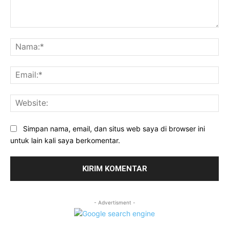
Komentar:
Na
Ema
Web
Simpan nama, email, dan situs web saya di browser ini
untuk lain kali saya berkomentar.
- Advertisment -