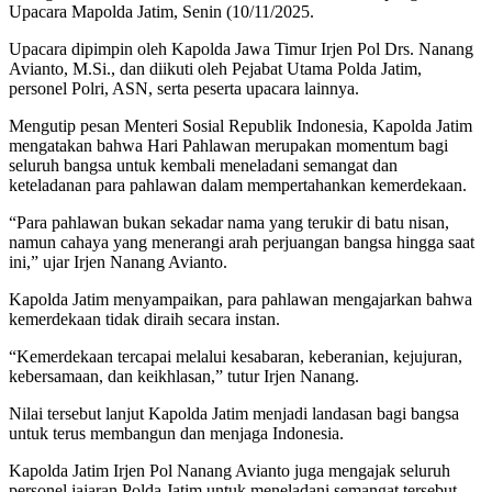
Upacara Mapolda Jatim, Senin (10/11/2025.
Upacara dipimpin oleh Kapolda Jawa Timur Irjen Pol Drs. Nanang
Avianto, M.Si., dan diikuti oleh Pejabat Utama Polda Jatim,
personel Polri, ASN, serta peserta upacara lainnya.
Mengutip pesan Menteri Sosial Republik Indonesia, Kapolda Jatim
mengatakan bahwa Hari Pahlawan merupakan momentum bagi
seluruh bangsa untuk kembali meneladani semangat dan
keteladanan para pahlawan dalam mempertahankan kemerdekaan.
“Para pahlawan bukan sekadar nama yang terukir di batu nisan,
namun cahaya yang menerangi arah perjuangan bangsa hingga saat
ini,” ujar Irjen Nanang Avianto.
Kapolda Jatim menyampaikan, para pahlawan mengajarkan bahwa
kemerdekaan tidak diraih secara instan.
“Kemerdekaan tercapai melalui kesabaran, keberanian, kejujuran,
kebersamaan, dan keikhlasan,” tutur Irjen Nanang.
Nilai tersebut lanjut Kapolda Jatim menjadi landasan bagi bangsa
untuk terus membangun dan menjaga Indonesia.
Kapolda Jatim Irjen Pol Nanang Avianto juga mengajak seluruh
personel jajaran Polda Jatim untuk meneladani semangat tersebut