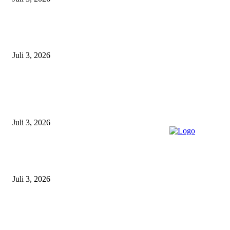
Unit Gakkum Satlantas Polres Lamongan Tangani Kecelakaan Maut di
Kalitengah, Pemotor Tewas Saat Hendak Salip Truk Dump
Juli 3, 2026
POPULAR POSTS
Gagal Salip Truk, Pemuda 19 Tahun Tewas Kecelakaan di Jalur Lamongan
Babat
Juli 3, 2026
Satpolairud Polres Lamongan Inisiasi Posko Terpadu Pencarian KMN E
Libatkan Seluruh Unsur Maritim dan Keluarga ABK
Juli 3, 2026
Unit Gakkum Satlantas Polres Lamongan Tangani Kecelakaan Maut di
Kalitengah, Pemotor Tewas Saat Hendak Salip Truk Dump