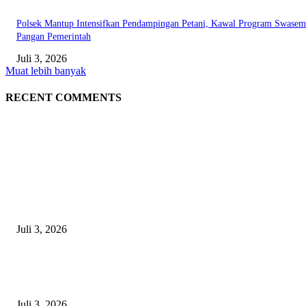
Polsek Mantup Intensifkan Pendampingan Petani, Kawal Program Swase
Pangan Pemerintah
Juli 3, 2026
Muat lebih banyak
RECENT COMMENTS
EDITOR PICKS
Gagal Salip Truk, Pemuda 19 Tahun Tewas Kecelakaan di Jalur Lamongan
Babat
Juli 3, 2026
Satpolairud Polres Lamongan Inisiasi Posko Terpadu Pencarian KMN E
Libatkan Seluruh Unsur Maritim dan Keluarga ABK
Juli 3, 2026