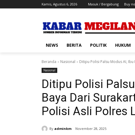
Kamis, Agustus 6, 2026
Masuk / Bergabung
Buy n
NEWS
BERITA
POLITIK
HUKUM
Beranda
Nasional
Ditipu Polisi Palsu Modus AI, Ibu
Nasional
Ditipu Polisi Pals
Baya Dari Surakar
Polisi Asli Polre
By
adminkm
November 28, 2025