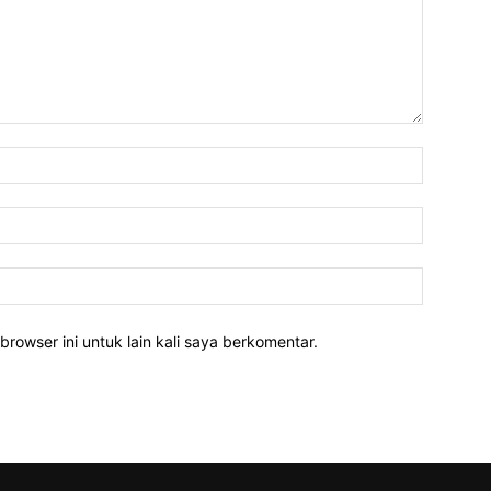
Nama:*
Email:*
Website:
rowser ini untuk lain kali saya berkomentar.