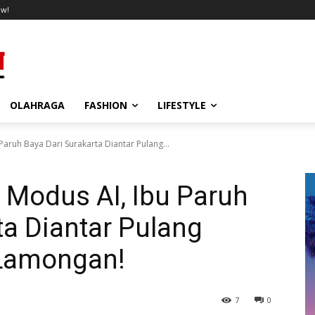
ow!
OLAHRAGA
FASHION
LIFESTYLE
 Paruh Baya Dari Surakarta Diantar Pulang...
u Modus AI, Ibu Paruh
ta Diantar Pulang
s Lamongan!
7
0