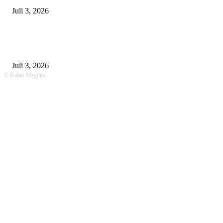
Juli 3, 2026
Unit Gakkum Satlantas Polres Lamongan Tangani Kecelakaan Maut di
Kalitengah, Pemotor Tewas Saat Hendak Salip Truk Dump
Juli 3, 2026
© Kabar Megilan