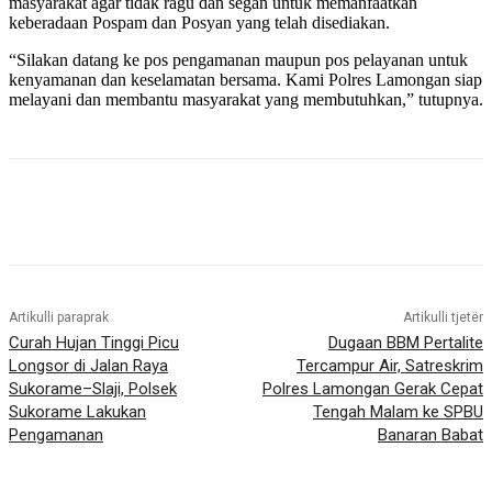
masyarakat agar tidak ragu dan segan untuk memanfaatkan
keberadaan Pospam dan Posyan yang telah disediakan.
“Silakan datang ke pos pengamanan maupun pos pelayanan untuk
kenyamanan dan keselamatan bersama. Kami Polres Lamongan siap
melayani dan membantu masyarakat yang membutuhkan,” tutupnya.
Artikulli paraprak
Artikulli tjetër
Curah Hujan Tinggi Picu
Dugaan BBM Pertalite
Longsor di Jalan Raya
Tercampur Air, Satreskrim
Sukorame–Slaji, Polsek
Polres Lamongan Gerak Cepat
Sukorame Lakukan
Tengah Malam ke SPBU
Pengamanan
Banaran Babat