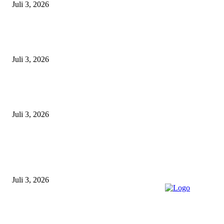
Juli 3, 2026
Satpolairud Polres Lamongan Inisiasi Posko Terpadu Pencarian KMN E
Libatkan Seluruh Unsur Maritim dan Keluarga ABK
Juli 3, 2026
Unit Gakkum Satlantas Polres Lamongan Tangani Kecelakaan Maut di
Kalitengah, Pemotor Tewas Saat Hendak Salip Truk Dump
Juli 3, 2026
POPULAR POSTS
Gagal Salip Truk, Pemuda 19 Tahun Tewas Kecelakaan di Jalur Lamongan
Babat
Juli 3, 2026
Satpolairud Polres Lamongan Inisiasi Posko Terpadu Pencarian KMN E
Libatkan Seluruh Unsur Maritim dan Keluarga ABK