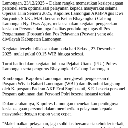
Lamongan, 23/12/2025 – Dalam rangka memastikan kesiapsiagaan
personel serta optimalisasi pelayanan kepada masyarakat selama
Operasi Lilin Semeru 2025, Kapolres Lamongan AKBP Agus Dwi
Suryanto, S.I.K., M.H. bersama Ketua Bhayangkari Cabang
Lamongan Ny. Dyas Agus, melaksanakan kegiatan pengecekan
kesiapan Personel dan juga fasilitas pendukung tugas di Pos
Pengamanan (Pospam) dan Pos Pelayanan (Posyan) yang ada
diwilayah Kabupaten Lamongan.
Kegiatan tersebut dilaksanakan pada hari Selasa, 23 Desember
2025, mulai pukul 09.15 WIB hingga selesai.
Turut hadir dalam kegiatan ini para Pejabat Utama (PJU) Polres
Lamongan serta pengurus Bhayangkari Cabang Lamongan.
Rombongan Kapolres Lamongan mengawali pengecekan di
Pospam Wisata Bahari Lamongan (WBL) dan disambut langsung
oleh Kapospam Paciran AKP Erni Sugihastuti, S.E. beserta personel
Pospam gabungan dari Personel Polri beserta instansi terkait.
Dalam arahannya, Kapolres Lamongan menekankan pentingnya
kesiapsiagaan personel dalam memberikan pelayanan kepada
masyarakat dengan respon yang cepat.
“Maksimalkan pelayanan, jaga soliditas bersama stakeholder terkait,