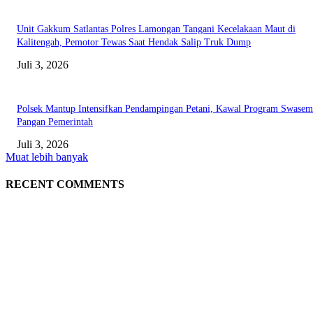
Unit Gakkum Satlantas Polres Lamongan Tangani Kecelakaan Maut di
Kalitengah, Pemotor Tewas Saat Hendak Salip Truk Dump
Juli 3, 2026
Polsek Mantup Intensifkan Pendampingan Petani, Kawal Program Swase
Pangan Pemerintah
Juli 3, 2026
Muat lebih banyak
RECENT COMMENTS
EDITOR PICKS
Gagal Salip Truk, Pemuda 19 Tahun Tewas Kecelakaan di Jalur Lamongan
Babat