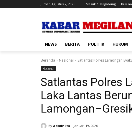
Jumat, Agustus 7, 2026
Masuk / Bergabung
Buy no
NEWS
BERITA
POLITIK
HUKUM
Beranda
Nasional
Satlantas Polres Lamongan Evaku
Nasional
Satlantas Polres
Laka Lantas Berun
Lamongan–Gresi
By
adminkm
Januari 19, 2026