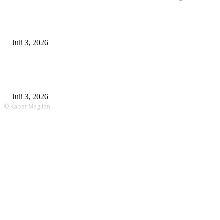
Satpolairud Polres Lamongan Inisiasi Posko Terpadu Pencarian KMN E
Libatkan Seluruh Unsur Maritim dan Keluarga ABK
Juli 3, 2026
Unit Gakkum Satlantas Polres Lamongan Tangani Kecelakaan Maut di
Kalitengah, Pemotor Tewas Saat Hendak Salip Truk Dump
Juli 3, 2026
© Kabar Megilan