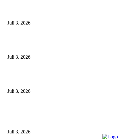
Gagal Salip Truk, Pemuda 19 Tahun Tewas Kecelakaan di Jalur Lamongan
Babat
Juli 3, 2026
Satpolairud Polres Lamongan Inisiasi Posko Terpadu Pencarian KMN E
Libatkan Seluruh Unsur Maritim dan Keluarga ABK
Juli 3, 2026
Unit Gakkum Satlantas Polres Lamongan Tangani Kecelakaan Maut di
Kalitengah, Pemotor Tewas Saat Hendak Salip Truk Dump
Juli 3, 2026
POPULAR POSTS
Gagal Salip Truk, Pemuda 19 Tahun Tewas Kecelakaan di Jalur Lamongan
Babat
Juli 3, 2026