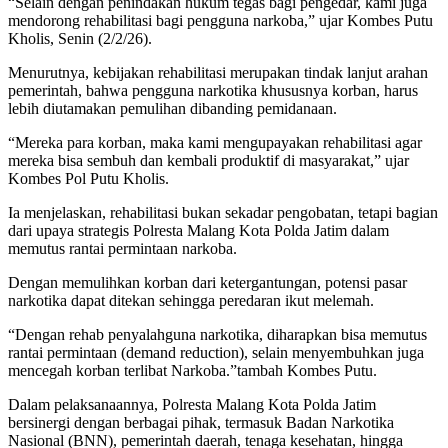
“Selain dengan penindakan hukum tegas bagi pengedar, kami juga
mendorong rehabilitasi bagi pengguna narkoba,” ujar Kombes Putu
Kholis, Senin (2/2/26).
Menurutnya, kebijakan rehabilitasi merupakan tindak lanjut arahan
pemerintah, bahwa pengguna narkotika khususnya korban, harus
lebih diutamakan pemulihan dibanding pemidanaan.
“Mereka para korban, maka kami mengupayakan rehabilitasi agar
mereka bisa sembuh dan kembali produktif di masyarakat,” ujar
Kombes Pol Putu Kholis.
Ia menjelaskan, rehabilitasi bukan sekadar pengobatan, tetapi bagian
dari upaya strategis Polresta Malang Kota Polda Jatim dalam
memutus rantai permintaan narkoba.
Dengan memulihkan korban dari ketergantungan, potensi pasar
narkotika dapat ditekan sehingga peredaran ikut melemah.
“Dengan rehab penyalahguna narkotika, diharapkan bisa memutus
rantai permintaan (demand reduction), selain menyembuhkan juga
mencegah korban terlibat Narkoba.”tambah Kombes Putu.
Dalam pelaksanaannya, Polresta Malang Kota Polda Jatim
bersinergi dengan berbagai pihak, termasuk Badan Narkotika
Nasional (BNN), pemerintah daerah, tenaga kesehatan, hingga