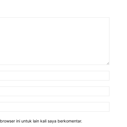
Nama:*
Email:*
Website:
rowser ini untuk lain kali saya berkomentar.