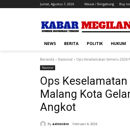
Jumat, Agustus 7, 2026
Masuk / Bergabung
Buy no
NEWS
BERITA
POLITIK
HUKUM
Beranda
Nasional
Ops Keselamatan Semeru 2026 Po
Nasional
Ops Keselamatan 
Malang Kota Gela
Angkot
By
adminkm
Februari 4, 2026