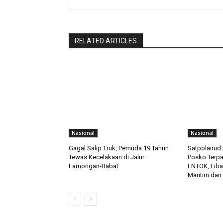
RELATED ARTICLES
Nasional
Nasional
Gagal Salip Truk, Pemuda 19 Tahun
Satpolairud 
Tewas Kecelakaan di Jalur
Posko Terp
Lamongan-Babat
ENTOK, Liba
Maritim dan