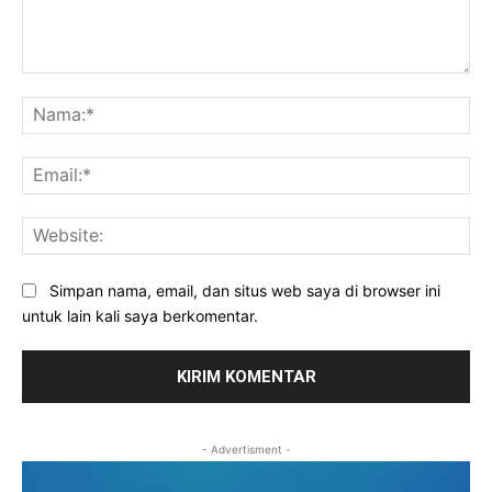
Komentar:
Na
Ema
Web
Simpan nama, email, dan situs web saya di browser ini
untuk lain kali saya berkomentar.
- Advertisment -