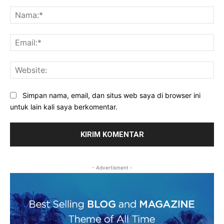
Komentar:
Na
Ema
Web
Simpan nama, email, dan situs web saya di browser ini
untuk lain kali saya berkomentar.
- Advertisment -