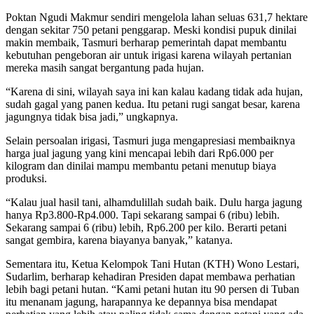
Poktan Ngudi Makmur sendiri mengelola lahan seluas 631,7 hektare
dengan sekitar 750 petani penggarap. Meski kondisi pupuk dinilai
makin membaik, Tasmuri berharap pemerintah dapat membantu
kebutuhan pengeboran air untuk irigasi karena wilayah pertanian
mereka masih sangat bergantung pada hujan.
“Karena di sini, wilayah saya ini kan kalau kadang tidak ada hujan,
sudah gagal yang panen kedua. Itu petani rugi sangat besar, karena
jagungnya tidak bisa jadi,” ungkapnya.
Selain persoalan irigasi, Tasmuri juga mengapresiasi membaiknya
harga jual jagung yang kini mencapai lebih dari Rp6.000 per
kilogram dan dinilai mampu membantu petani menutup biaya
produksi.
“Kalau jual hasil tani, alhamdulillah sudah baik. Dulu harga jagung
hanya Rp3.800-Rp4.000. Tapi sekarang sampai 6 (ribu) lebih.
Sekarang sampai 6 (ribu) lebih, Rp6.200 per kilo. Berarti petani
sangat gembira, karena biayanya banyak,” katanya.
Sementara itu, Ketua Kelompok Tani Hutan (KTH) Wono Lestari,
Sudarlim, berharap kehadiran Presiden dapat membawa perhatian
lebih bagi petani hutan. “Kami petani hutan itu 90 persen di Tuban
itu menanam jagung, harapannya ke depannya bisa mendapat