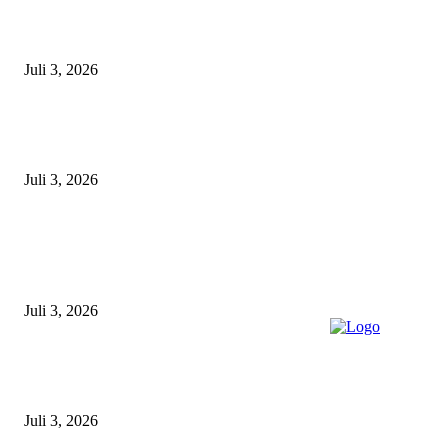
Satpolairud Polres Lamongan Inisiasi Posko Terpadu Pencarian KMN E
Libatkan Seluruh Unsur Maritim dan Keluarga ABK
Juli 3, 2026
Unit Gakkum Satlantas Polres Lamongan Tangani Kecelakaan Maut di
Kalitengah, Pemotor Tewas Saat Hendak Salip Truk Dump
Juli 3, 2026
POPULAR POSTS
Gagal Salip Truk, Pemuda 19 Tahun Tewas Kecelakaan di Jalur Lamongan
Babat
Juli 3, 2026
Satpolairud Polres Lamongan Inisiasi Posko Terpadu Pencarian KMN E
Libatkan Seluruh Unsur Maritim dan Keluarga ABK
Juli 3, 2026