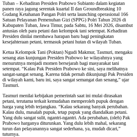
Tuban – Kehadiran Presiden Prabowo Subianto dalam kegiatan
panen raya jagung serentak kuartal II dan Groundbreaking 10
Gudang Ketahanan Pangan Polri serta launching operasional 166
Satuan Pelayanan Pemenuhan Gizi (SPPG) Polri Tahun 2026 di
Kabupaten Tuban, Jawa Timur, pada Sabtu, 16 Mei 2026, disambut
antusias oleh para petani dan kelompok tani setempat. Kehadiran
Presiden dinilai membawa harapan baru bagi peningkatan
kesejahteraan petani, termasuk petani hutan di wilayah Tuban.
Ketua Kelompok Tani (Poktan) Ngudi Makmur, Tasmuri, mengaku
senang atas kunjungan Presiden Prabowo ke wilayahnya yang
menurutnya menjadi momen bersejarah bagi masyarakat tani
setempat. “Kalau Pak Presiden Prabowo ke sini, saya melihatnya
sangat-sangat senang. Karena tidak pernah dikunjungi Pak Presiden
di wilayah kami, baru ini, saya sangat semangat dan senang,” ujar
Tasmuri.
Tasmuri menilai kebijakan pemerintah saat ini mulai dirasakan
petani, terutama terkait kemudahan memperoleh pupuk dengan
harga yang lebih terjangkau. “Kalau sekarang banyak perubahan.
Kalau dulu, masalah pupuk, tetap pupuk yang diandalkan petani.
Yang dulu sangat sulit, ngantri-ngantri. Ada perubahan, (oleh) Pak
Prabowo harganya diturunkan. Yang dulu lebih mahal, sekarang
turun dan pelayanannya sangat sederhana, ya, mudah dicari,”
tuturnya.