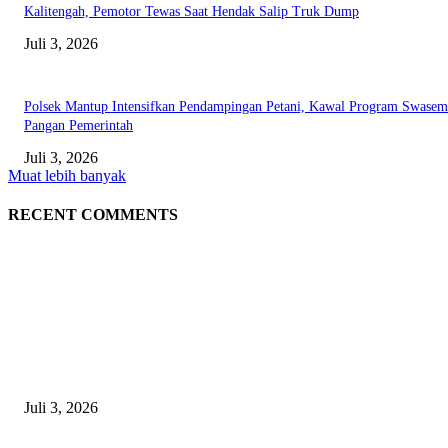
Kalitengah, Pemotor Tewas Saat Hendak Salip Truk Dump
Juli 3, 2026
Polsek Mantup Intensifkan Pendampingan Petani, Kawal Program Swase
Pangan Pemerintah
Juli 3, 2026
Muat lebih banyak
RECENT COMMENTS
EDITOR PICKS
Gagal Salip Truk, Pemuda 19 Tahun Tewas Kecelakaan di Jalur Lamongan
Babat
Juli 3, 2026