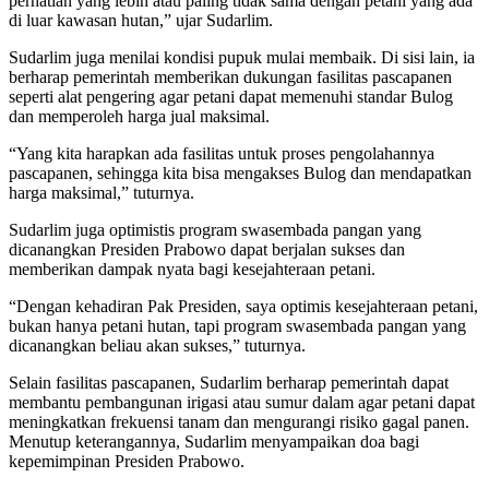
perhatian yang lebih atau paling tidak sama dengan petani yang ada
di luar kawasan hutan,” ujar Sudarlim.
Sudarlim juga menilai kondisi pupuk mulai membaik. Di sisi lain, ia
berharap pemerintah memberikan dukungan fasilitas pascapanen
seperti alat pengering agar petani dapat memenuhi standar Bulog
dan memperoleh harga jual maksimal.
“Yang kita harapkan ada fasilitas untuk proses pengolahannya
pascapanen, sehingga kita bisa mengakses Bulog dan mendapatkan
harga maksimal,” tuturnya.
Sudarlim juga optimistis program swasembada pangan yang
dicanangkan Presiden Prabowo dapat berjalan sukses dan
memberikan dampak nyata bagi kesejahteraan petani.
“Dengan kehadiran Pak Presiden, saya optimis kesejahteraan petani,
bukan hanya petani hutan, tapi program swasembada pangan yang
dicanangkan beliau akan sukses,” tuturnya.
Selain fasilitas pascapanen, Sudarlim berharap pemerintah dapat
membantu pembangunan irigasi atau sumur dalam agar petani dapat
meningkatkan frekuensi tanam dan mengurangi risiko gagal panen.
Menutup keterangannya, Sudarlim menyampaikan doa bagi
kepemimpinan Presiden Prabowo.