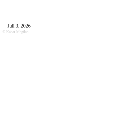
Unit Gakkum Satlantas Polres Lamongan Tangani Kecelakaan Maut di
Kalitengah, Pemotor Tewas Saat Hendak Salip Truk Dump
Juli 3, 2026
© Kabar Megilan