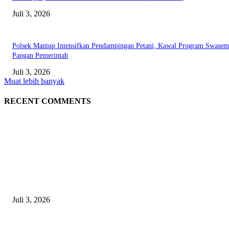
Juli 3, 2026
Polsek Mantup Intensifkan Pendampingan Petani, Kawal Program Swase
Pangan Pemerintah
Juli 3, 2026
Muat lebih banyak
RECENT COMMENTS
EDITOR PICKS
Gagal Salip Truk, Pemuda 19 Tahun Tewas Kecelakaan di Jalur Lamongan
Babat
Juli 3, 2026