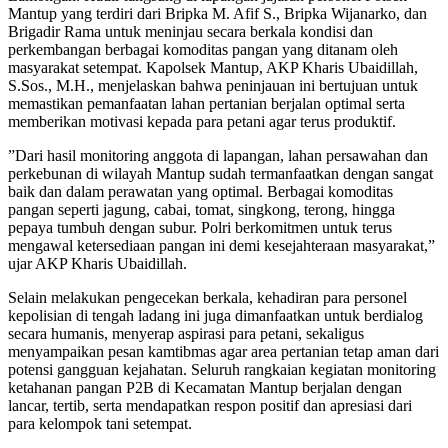
Mantup yang terdiri dari Bripka M. Afif S., Bripka Wijanarko, dan
Brigadir Rama untuk meninjau secara berkala kondisi dan
perkembangan berbagai komoditas pangan yang ditanam oleh
masyarakat setempat. ​Kapolsek Mantup, AKP Kharis Ubaidillah,
S.Sos., M.H., menjelaskan bahwa peninjauan ini bertujuan untuk
memastikan pemanfaatan lahan pertanian berjalan optimal serta
memberikan motivasi kepada para petani agar terus produktif.
​”Dari hasil monitoring anggota di lapangan, lahan persawahan dan
perkebunan di wilayah Mantup sudah termanfaatkan dengan sangat
baik dan dalam perawatan yang optimal. Berbagai komoditas
pangan seperti jagung, cabai, tomat, singkong, terong, hingga
pepaya tumbuh dengan subur. Polri berkomitmen untuk terus
mengawal ketersediaan pangan ini demi kesejahteraan masyarakat,”
ujar AKP Kharis Ubaidillah. ​
Selain melakukan pengecekan berkala, kehadiran para personel
kepolisian di tengah ladang ini juga dimanfaatkan untuk berdialog
secara humanis, menyerap aspirasi para petani, sekaligus
menyampaikan pesan kamtibmas agar area pertanian tetap aman dari
potensi gangguan kejahatan. ​Seluruh rangkaian kegiatan monitoring
ketahanan pangan P2B di Kecamatan Mantup berjalan dengan
lancar, tertib, serta mendapatkan respon positif dan apresiasi dari
para kelompok tani setempat.