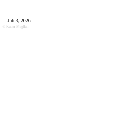
Unit Gakkum Satlantas Polres Lamongan Tangani Kecelakaan Maut di
Kalitengah, Pemotor Tewas Saat Hendak Salip Truk Dump
Juli 3, 2026
© Kabar Megilan