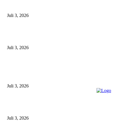
Satpolairud Polres Lamongan Inisiasi Posko Terpadu Pencarian KMN E
Libatkan Seluruh Unsur Maritim dan Keluarga ABK
Juli 3, 2026
Unit Gakkum Satlantas Polres Lamongan Tangani Kecelakaan Maut di
Kalitengah, Pemotor Tewas Saat Hendak Salip Truk Dump
Juli 3, 2026
POPULAR POSTS
Gagal Salip Truk, Pemuda 19 Tahun Tewas Kecelakaan di Jalur Lamongan
Babat
Juli 3, 2026
Satpolairud Polres Lamongan Inisiasi Posko Terpadu Pencarian KMN E
Libatkan Seluruh Unsur Maritim dan Keluarga ABK
Juli 3, 2026