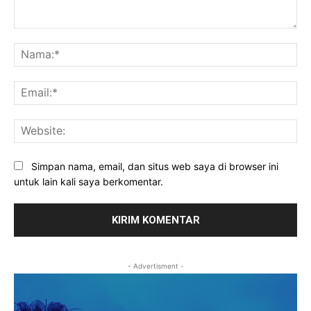
Komentar:
Na
Ema
Web
Simpan nama, email, dan situs web saya di browser ini
untuk lain kali saya berkomentar.
- Advertisment -