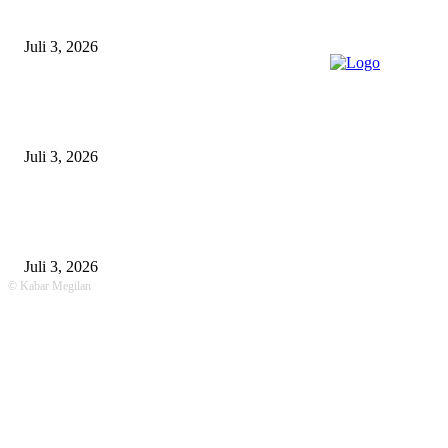
Babat
Juli 3, 2026
Satpolairud Polres Lamongan Inisiasi Posko Terpadu Pencarian KMN E
Libatkan Seluruh Unsur Maritim dan Keluarga ABK
Juli 3, 2026
Unit Gakkum Satlantas Polres Lamongan Tangani Kecelakaan Maut di
Kalitengah, Pemotor Tewas Saat Hendak Salip Truk Dump
Juli 3, 2026
© Kabar Megilan