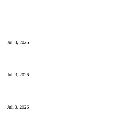
EDITOR PICKS
Gagal Salip Truk, Pemuda 19 Tahun Tewas Kecelakaan di Jalur Lamongan
Babat
Juli 3, 2026
Satpolairud Polres Lamongan Inisiasi Posko Terpadu Pencarian KMN E
Libatkan Seluruh Unsur Maritim dan Keluarga ABK
Juli 3, 2026
Unit Gakkum Satlantas Polres Lamongan Tangani Kecelakaan Maut di
Kalitengah, Pemotor Tewas Saat Hendak Salip Truk Dump
Juli 3, 2026
POPULAR POSTS
Gagal Salip Truk, Pemuda 19 Tahun Tewas Kecelakaan di Jalur Lamongan