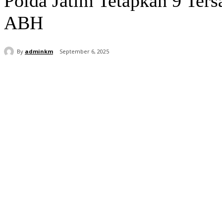
Polda Jatim Tetapkan 9 Ter
ABH
By
adminkm
September 6, 2025
Bagikan