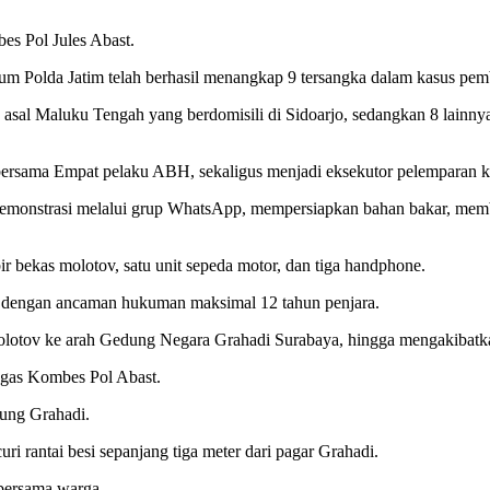
es Pol Jules Abast.
mum Polda Jatim telah berhasil menangkap 9 tersangka dalam kasus p
ga asal Maluku Tengah yang berdomisili di Sidoarjo, sedangkan 8 lain
bersama Empat pelaku ABH, sekaligus menjadi eksekutor pelemparan 
emonstrasi melalui grup WhatsApp, mempersiapkan bahan bakar, membu
ir bekas molotov, satu unit sepeda motor, dan tiga handphone.
P dengan ancaman hukuman maksimal 12 tahun penjara.
olotov ke arah Gedung Negara Grahadi Surabaya, hingga mengakibatk
tegas Kombes Pol Abast.
dung Grahadi.
i rantai besi sepanjang tiga meter dari pagar Grahadi.
bersama warga.