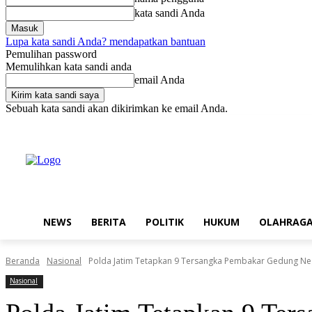
kata sandi Anda
Lupa kata sandi Anda? mendapatkan bantuan
Pemulihan password
Memulihkan kata sandi anda
email Anda
Sebuah kata sandi akan dikirimkan ke email Anda.
Minggu, Agustus 9, 2026
Masuk / Bergabung
Buy now!
NEWS
BERITA
POLITIK
HUKUM
OLAHRAG
Beranda
Nasional
Polda Jatim Tetapkan 9 Tersangka Pembakar Gedung Ne
Nasional