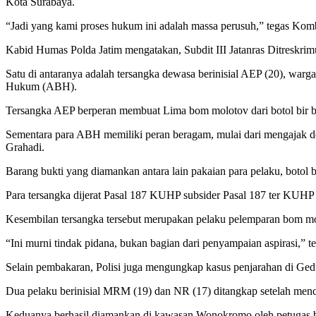
Kota Surabaya.
“Jadi yang kami proses hukum ini adalah massa perusuh,” tegas Komb
Kabid Humas Polda Jatim mengatakan, Subdit III Jatanras Ditreskri
Satu di antaranya adalah tersangka dewasa berinisial AEP (20), war
Hukum (ABH).
Tersangka AEP berperan membuat Lima bom molotov dari botol bir 
Sementara para ABH memiliki peran beragam, mulai dari mengajak d
Grahadi.
Barang bukti yang diamankan antara lain pakaian para pelaku, botol b
Para tersangka dijerat Pasal 187 KUHP subsider Pasal 187 ter KUH
Kesembilan tersangka tersebut merupakan pelaku pelemparan bom m
“Ini murni tindak pidana, bukan bagian dari penyampaian aspirasi,” 
Selain pembakaran, Polisi juga mengungkap kasus penjarahan di Ge
Dua pelaku berinisial MRM (19) dan NR (17) ditangkap setelah mencur
Keduanya berhasil diamankan di kawasan Wonokromo oleh petugas 