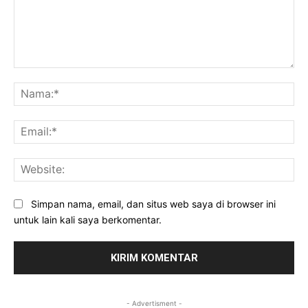
Komentar:
Na
Ema
Web
Simpan nama, email, dan situs web saya di browser ini
untuk lain kali saya berkomentar.
- Advertisment -